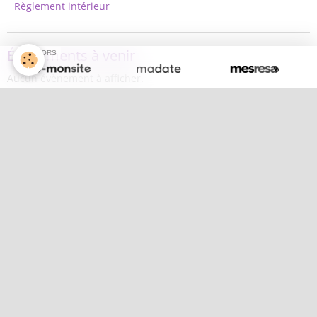
Règlement intérieur
Évènements à venir
SPONSORS
Aucun évènement à afficher.
Agenda
Agenda