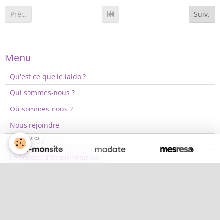
Préc.
Suiv.
Menu
Qu'est ce que le iaido ?
Qui sommes-nous ?
Où sommes-nous ?
Nous rejoindre
SPONSORS
Historique
Le conseil d'administration
Règlement intérieur
Évènements à venir