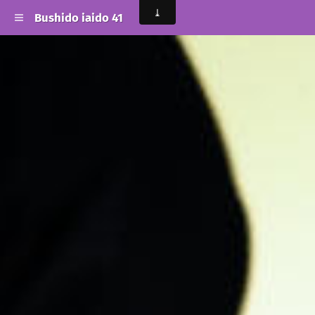
Bushido iaido 41