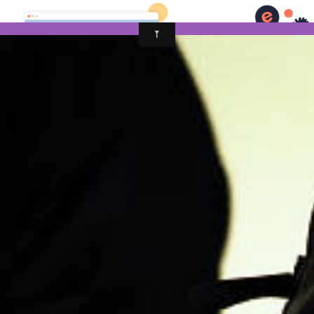
Bushido iaido 41